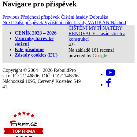
Navigace pro příspěvek
Previous
Předchozí příspěvek
Čištění fasády Dobruška
Next
Další příspěvek
Vyčištění nátěr fasády VATIKÁN Náchod
ČIŠTĚNÍ MYTÍ NÁTĚRY
CENÍK 2023 – 2026
RENOVACE - fasád střech a
Vzorníky barev ke
konstrukcí
stažení
4.9
Kde působíme
Na základě 161 recenzí
Zásady cookies (EU)
powered by
G
o
o
g
l
e
Copyright © 2004 – 2026 RebuildPro
s.r.o. IČ: 21146896, DIČ: CZ21146896
Náchodská 1095, Červený Kostelec 549
41