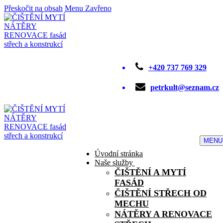
Přeskočit na obsah
Menu
Zavřeno
+420 737 769 329
petrkult@seznam.cz
MENU
Úvodní stránka
Naše služby
ČIŠTĚNÍ A MYTÍ
FASÁD
ČIŠTĚNÍ STŘECH OD
MECHU
NÁTĚRY A RENOVACE