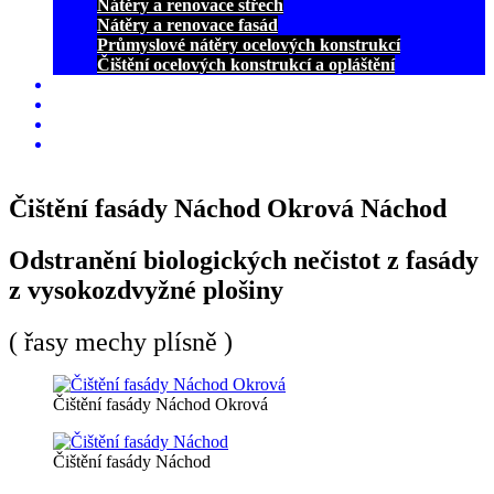
Nátěry a renovace střech
Nátěry a renovace fasád
Průmyslové nátěry ocelových konstrukcí
Čištění ocelových konstrukcí a opláštění
O nás pro vás
CENÍK
Kontakt
Pronájem pracovní plošiny
Čištění fasády Náchod Okrová Náchod
Odstranění biologických nečistot z fasády
z vysokozdvyžné plošiny
( řasy mechy plísně )
Čištění fasády Náchod Okrová
Čištění fasády Náchod