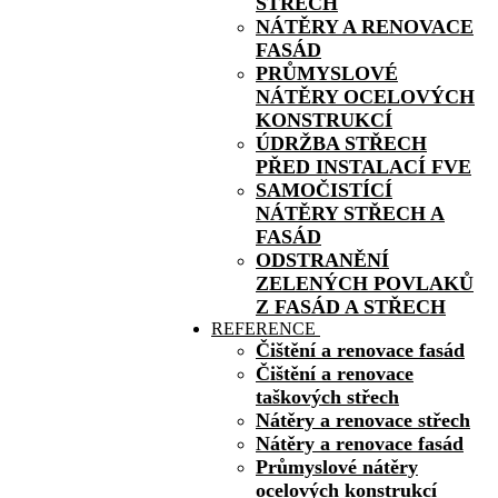
STŘECH
NÁTĚRY A RENOVACE
FASÁD
PRŮMYSLOVÉ
NÁTĚRY OCELOVÝCH
KONSTRUKCÍ
ÚDRŽBA STŘECH
PŘED INSTALACÍ FVE
SAMOČISTÍCÍ
NÁTĚRY STŘECH A
FASÁD
ODSTRANĚNÍ
ZELENÝCH POVLAKŮ
Z FASÁD A STŘECH
REFERENCE
Čištění a renovace fasád
Čištění a renovace
taškových střech
Nátěry a renovace střech
Nátěry a renovace fasád
Průmyslové nátěry
ocelových konstrukcí