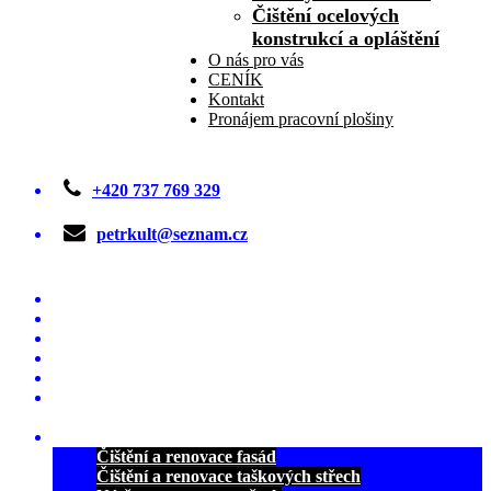
Čištění ocelových
konstrukcí a opláštění
O nás pro vás
CENÍK
Kontakt
Pronájem pracovní plošiny
+420 737 769 329
petrkult@seznam.cz
Úvodná stránka
ČIŠTĚNÍ A MYTÍ FASÁD
ČIŠTĚNÍ STŘECH OD MECHU
NÁTĚRY A RENOVACE STŘECH
NÁTĚRY A RENOVACE FASÁD
PRŮMYSLOVÉ NÁTĚRY OCELOVÝCH
KONSTRUKCÍ
REFERENCE
Čištění a renovace fasád
Čištění a renovace taškových střech