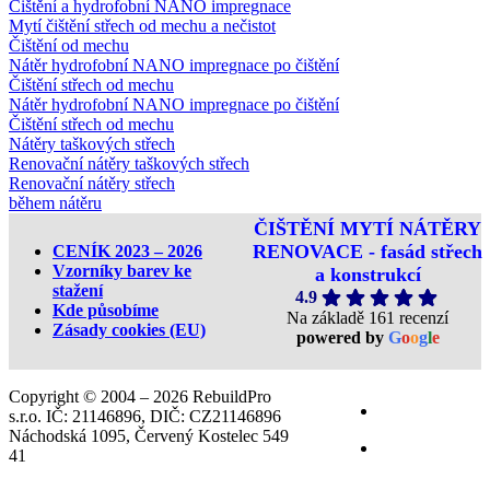
Čištění a hydrofobní NANO impregnace
Mytí čištění střech od mechu a nečistot
Čištění od mechu
Nátěr hydrofobní NANO impregnace po čištění
Čištění střech od mechu
Nátěr hydrofobní NANO impregnace po čištění
Čištění střech od mechu
Nátěry taškových střech
Renovační nátěry taškových střech
Renovační nátěry střech
během nátěru
ČIŠTĚNÍ MYTÍ NÁTĚRY
RENOVACE - fasád střech
CENÍK 2023 – 2026
Vzorníky barev ke
a konstrukcí
stažení
4.9
Kde působíme
Na základě 161 recenzí
Zásady cookies (EU)
powered by
G
o
o
g
l
e
Copyright © 2004 – 2026 RebuildPro
s.r.o. IČ: 21146896, DIČ: CZ21146896
Náchodská 1095, Červený Kostelec 549
41