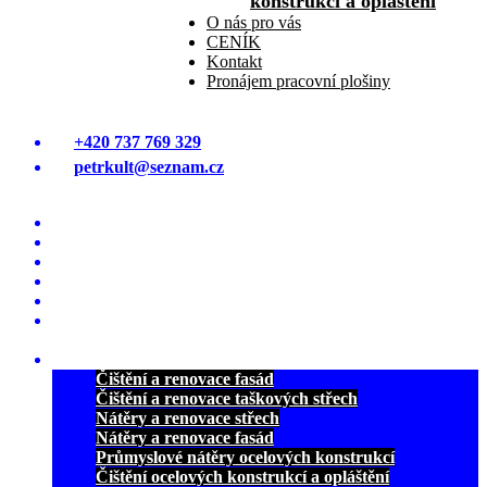
konstrukcí a opláštění
O nás pro vás
CENÍK
Kontakt
Pronájem pracovní plošiny
+420 737 769 329
petrkult@seznam.cz
Úvodná stránka
ČIŠTĚNÍ A MYTÍ FASÁD
ČIŠTĚNÍ STŘECH OD MECHU
NÁTĚRY A RENOVACE STŘECH
NÁTĚRY A RENOVACE FASÁD
PRŮMYSLOVÉ NÁTĚRY OCELOVÝCH
KONSTRUKCÍ
REFERENCE
Čištění a renovace fasád
Čištění a renovace taškových střech
Nátěry a renovace střech
Nátěry a renovace fasád
Průmyslové nátěry ocelových konstrukcí
Čištění ocelových konstrukcí a opláštění