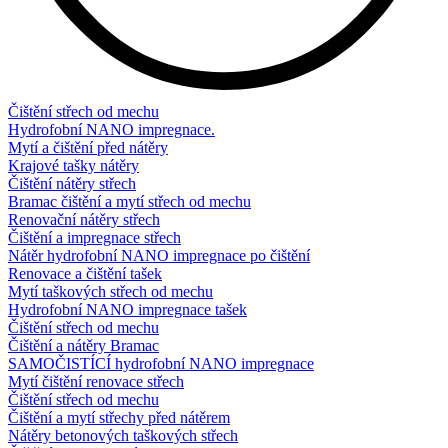
Čištění střech od mechu
Hydrofobní NANO impregnace.
Mytí a čištění před nátěry
Krajové tašky nátěry
Čištění nátěry střech
Bramac čištění a mytí střech od mechu
Renovační nátěry střech
Čištění a impregnace střech
Nátěr hydrofobní NANO impregnace po čištění
Renovace a čištění tašek
Mytí taškových střech od mechu
Hydrofobní NANO impregnace tašek
Čištění střech od mechu
Čištění a nátěry Bramac
SAMOČISTÍCÍ hydrofobní NANO impregnace
Mytí čištění renovace střech
Čištění střech od mechu
Čištění a mytí střechy před nátěrem
Nátěry betonových taškových střech