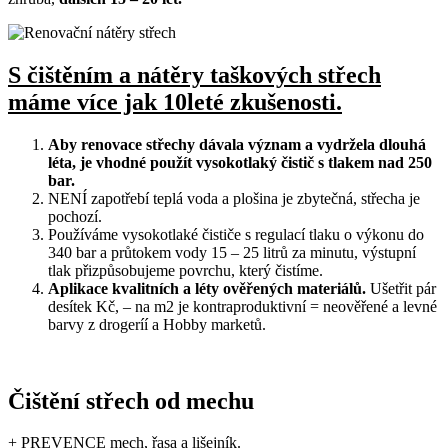
S čištěním a nátěry taškových střech
máme více jak 10leté zkušenosti.
Aby renovace střechy dávala význam a vydržela dlouhá
léta, je vhodné použít vysokotlaký čistič s tlakem nad 250
bar.
NENÍ zapotřebí teplá voda a plošina je zbytečná, střecha je
pochozí.
Používáme vysokotlaké čističe s regulací tlaku o výkonu do
340 bar a průtokem vody 15 – 25 litrů za minutu, výstupní
tlak přizpůsobujeme povrchu, který čistíme.
Aplikace kvalitních a léty ověřených materiálů.
Ušetřit pár
desítek Kč, – na m2 je kontraproduktivní = neověřené a levné
barvy z drogeríí a Hobby marketů.
Čištění střech od mechu
+ PREVENCE mech, řasa a lišejník.