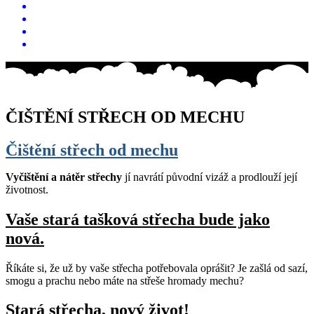
O nás pro vás
CENÍK
Kontakt
Pronájem pracovní plošiny
ČIŠTĚNÍ STŘECH OD MECHU
Čištění střech od mechu
Vyčištění a nátěr střechy
jí navrátí původní vizáž a prodlouží její
životnost.
Vaše stará tašková střecha bude jako
nová
.
Říkáte si, že už by vaše střecha potřebovala oprášit? Je zašlá od sazí,
smogu a prachu nebo máte na střeše hromady mechu?
Stará střecha, nový život!