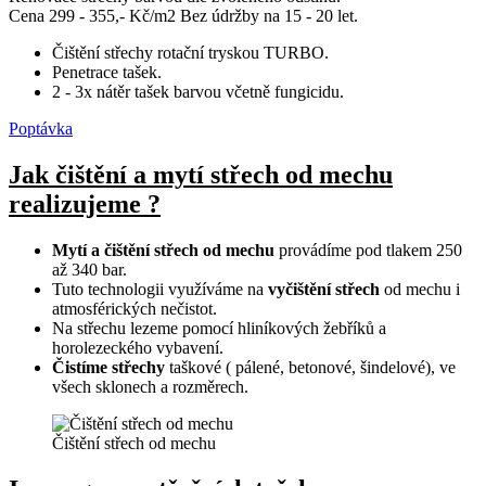
Cena 299 - 355,- Kč/m2
Bez údržby na 15 - 20 let.
Čištění střechy rotační tryskou TURBO.
Penetrace tašek.
2 - 3x nátěr tašek barvou včetně fungicidu.
Poptávka
Jak čištění a mytí střech od mechu
realizujeme ?
Mytí a čištění střech od mechu
provádíme pod tlakem 250
až 340 bar.
Tuto technologii využíváme na
vyčištění střech
od mechu i
atmosférických nečistot.
Na střechu lezeme pomocí hliníkových žebříků a
horolezeckého vybavení.
Čistíme střechy
taškové ( pálené, betonové, šindelové), ve
všech sklonech a rozměrech.
Čištění střech od mechu