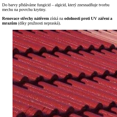
Do barvy přidáváme fungicid – algicid, který znesnadňuje tvorbu
mechu na povrchu krytiny.
Renovace střechy nátěrem
získá na
odolnosti proti UV záření a
mrazům
(díky pružnosti nepraská).