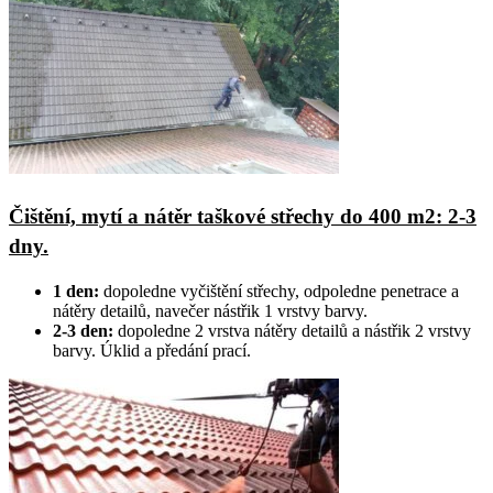
Čištění, mytí a nátěr taškové střechy do 400 m2: 2-3
dny.
1 den:
dopoledne vyčištění střechy, odpoledne penetrace a
nátěry detailů, navečer nástřik 1 vrstvy barvy.
2-3 den:
dopoledne 2 vrstva nátěry detailů a nástřik 2 vrstvy
barvy. Úklid a předání prací.