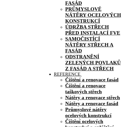
FASÁD
PRŮMYSLOVÉ
NÁTĚRY OCELOVÝCH
KONSTRUKCÍ
ÚDRŽBA STŘECH
PŘED INSTALACÍ FVE
SAMOČISTÍCÍ
NÁTĚRY STŘECH A
FASÁD
ODSTRANĚNÍ
ZELENÝCH POVLAKŮ
Z FASÁD A STŘECH
REFERENCE
Čištění a renovace fasád
Čištění a renovace
taškových střech
Nátěry a renovace střech
Nátěry a renovace fasád
Průmyslové nátěry
ocelových konstrukcí
Čištění ocelových