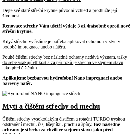
Dejte své staré střešní krytině původní vzhled a prodlužte její
životnost.
Renovace střechy Vám ušetří výdaje 3 až 4násobně oproti nové
střešní krytině.
Když střechu vyčistíme je potřeba aplikovat ochranou vrstvu v
podobě impregnace anebo nátěru.
Pouhé čištění střechy bez následné ochrany nedává význam, tašky
do sebe vsakují vlhkost a za pár roků je střecha ve stejném stavu
jako před čištěním.
Aplikujeme bezbarvou hydrofobní Nano impregnaci anebo
barevný nátěr.
Mytí a čištění střechy od mechu
Čištění střechy vysokotlakým čističem a rotační TURBO tryskou
odstranění mechu, řas, lišejníku, prachu a špíny.
Bez následné
ochrany je střecha za chvíli ve stejném stavu jako před