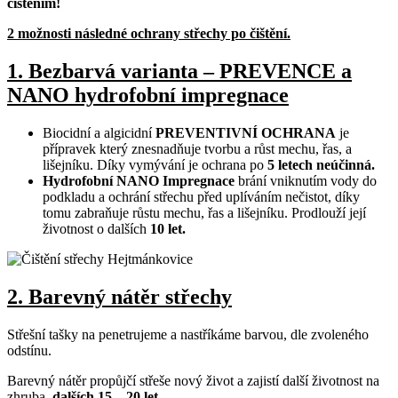
čištěním!
2 možnosti následné ochrany střechy po čištění.
1. Bezbarvá varianta – PREVENCE a
NANO hydrofobní impregnace
Biocidní a algicidní
PREVENTIVNÍ OCHRANA
je
přípravek který znesnadňuje tvorbu a růst mechu, řas, a
lišejníku. Díky vymývání je ochrana po
5 letech neúčinná.
Hydrofobní NANO Impregnace
brání vniknutím vody do
podkladu a ochrání střechu před uplíváním nečistot, díky
tomu zabraňuje růstu mechu, řas a lišejníku. Prodlouží její
životnost o dalších
10 let.
2. Barevný nátěr střechy
Střešní tašky na penetrujeme a nastříkáme barvou, dle zvoleného
odstínu.
Barevný nátěr propůjčí střeše nový život a zajistí další životnost na
zhruba,
dalších 15 – 20 let.