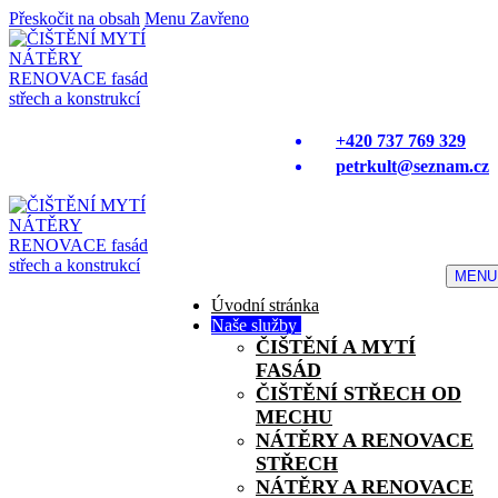
Přeskočit na obsah
Menu
Zavřeno
+420 737 769 329
petrkult@seznam.cz
MENU
Úvodní stránka
Naše služby
ČIŠTĚNÍ A MYTÍ
FASÁD
ČIŠTĚNÍ STŘECH OD
MECHU
NÁTĚRY A RENOVACE
STŘECH
NÁTĚRY A RENOVACE