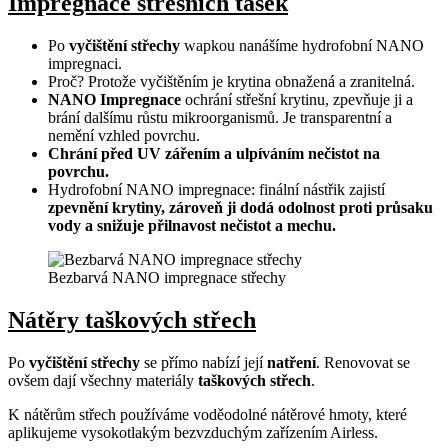
Impregnace střešních tašek
Po
vyčištění střechy
wapkou nanášíme hydrofobní NANO
impregnaci.
Proč? Protože vyčištěním je krytina obnažená a zranitelná.
NANO Impregnace
ochrání střešní krytinu, zpevňuje ji a
brání dalšímu růstu mikroorganismů. Je transparentní a
nemění vzhled povrchu.
Chrání před UV zářením a ulpíváním nečistot na
povrchu.
Hydrofobní NANO impregnace: finální nástřik zajistí
zpevnění krytiny, zároveň ji dodá odolnost proti průsaku
vody a snižuje přilnavost nečistot a mechu.
Bezbarvá NANO impregnace střechy
Nátěry taškových střech
Po
vyčištění střechy
se přímo nabízí její
natření
. Renovovat se
ovšem dají všechny materiály
taškových střech
.
K nátěrům střech používáme voděodolné nátěrové hmoty, které
aplikujeme vysokotlakým bezvzduchým zařízením Airless.