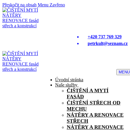
Přeskočit na obsah
Menu
Zavřeno
+420 737 769 329
petrkult@seznam.cz
MENU
Úvodní stránka
Naše služby
ČIŠTĚNÍ A MYTÍ
FASÁD
ČIŠTĚNÍ STŘECH OD
MECHU
NÁTĚRY A RENOVACE
STŘECH
NÁTĚRY A RENOVACE