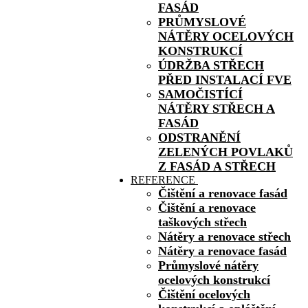
FASÁD
PRŮMYSLOVÉ
NÁTĚRY OCELOVÝCH
KONSTRUKCÍ
ÚDRŽBA STŘECH
PŘED INSTALACÍ FVE
SAMOČISTÍCÍ
NÁTĚRY STŘECH A
FASÁD
ODSTRANĚNÍ
ZELENÝCH POVLAKŮ
Z FASÁD A STŘECH
REFERENCE
Čištění a renovace fasád
Čištění a renovace
taškových střech
Nátěry a renovace střech
Nátěry a renovace fasád
Průmyslové nátěry
ocelových konstrukcí
Čištění ocelových