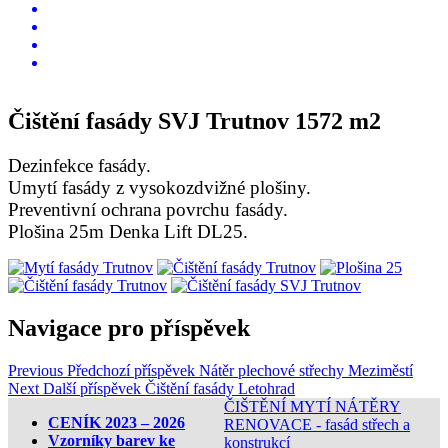
O nás pro vás
CENÍK
Kontakt
Pronájem pracovní plošiny
Čištění fasády SVJ Trutnov 1572 m2
Dezinfekce fasády.
Umytí fasády z vysokozdvižné plošiny.
Preventivní ochrana povrchu fasády.
Plošina 25m Denka Lift DL25.
Navigace pro příspěvek
Previous
Předchozí příspěvek
Nátěr plechové střechy Meziměstí
Next
Další příspěvek
Čištění fasády Letohrad
ČIŠTĚNÍ MYTÍ NÁTĚRY
CENÍK 2023 – 2026
RENOVACE - fasád střech a
Vzorníky barev ke
konstrukcí