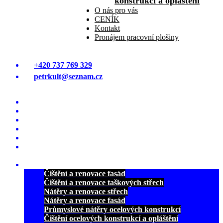
konstrukcí a opláštění
O nás pro vás
CENÍK
Kontakt
Pronájem pracovní plošiny
+420 737 769 329
petrkult@seznam.cz
Úvodná stránka
ČIŠTĚNÍ A MYTÍ FASÁD
ČIŠTĚNÍ STŘECH OD MECHU
NÁTĚRY A RENOVACE STŘECH
NÁTĚRY A RENOVACE FASÁD
PRŮMYSLOVÉ NÁTĚRY OCELOVÝCH
KONSTRUKCÍ
REFERENCE
Čištění a renovace fasád
Čištění a renovace taškových střech
Nátěry a renovace střech
Nátěry a renovace fasád
Průmyslové nátěry ocelových konstrukcí
Čištění ocelových konstrukcí a opláštění