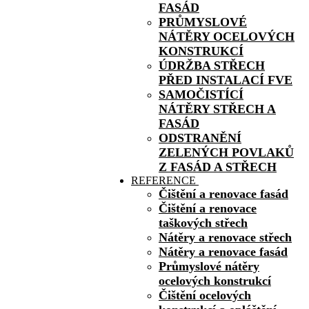
FASÁD
PRŮMYSLOVÉ
NÁTĚRY OCELOVÝCH
KONSTRUKCÍ
ÚDRŽBA STŘECH
PŘED INSTALACÍ FVE
SAMOČISTÍCÍ
NÁTĚRY STŘECH A
FASÁD
ODSTRANĚNÍ
ZELENÝCH POVLAKŮ
Z FASÁD A STŘECH
REFERENCE
Čištění a renovace fasád
Čištění a renovace
taškových střech
Nátěry a renovace střech
Nátěry a renovace fasád
Průmyslové nátěry
ocelových konstrukcí
Čištění ocelových