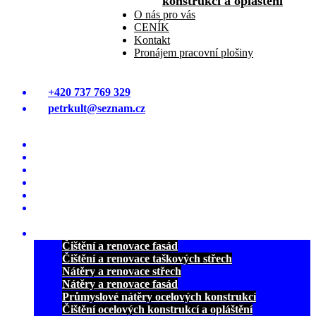
konstrukcí a opláštění
O nás pro vás
CENÍK
Kontakt
Pronájem pracovní plošiny
+420 737 769 329
petrkult@seznam.cz
Úvodná stránka
ČIŠTĚNÍ A MYTÍ FASÁD
ČIŠTĚNÍ STŘECH OD MECHU
NÁTĚRY A RENOVACE STŘECH
NÁTĚRY A RENOVACE FASÁD
PRŮMYSLOVÉ NÁTĚRY OCELOVÝCH
KONSTRUKCÍ
REFERENCE
Čištění a renovace fasád
Čištění a renovace taškových střech
Nátěry a renovace střech
Nátěry a renovace fasád
Průmyslové nátěry ocelových konstrukcí
Čištění ocelových konstrukcí a opláštění