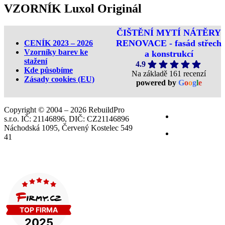
VZORNÍK Luxol Originál
ČIŠTĚNÍ MYTÍ NÁTĚRY
RENOVACE - fasád střech
CENÍK 2023 – 2026
Vzorníky barev ke
a konstrukcí
stažení
4.9
Kde působíme
Na základě 161 recenzí
Zásady cookies (EU)
powered by
G
o
o
g
l
e
Copyright © 2004 – 2026 RebuildPro
s.r.o. IČ: 21146896, DIČ: CZ21146896
Náchodská 1095, Červený Kostelec 549
41