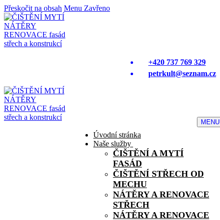
Přeskočit na obsah
Menu
Zavřeno
+420 737 769 329
petrkult@seznam.cz
MENU
Úvodní stránka
Naše služby
ČIŠTĚNÍ A MYTÍ
FASÁD
ČIŠTĚNÍ STŘECH OD
MECHU
NÁTĚRY A RENOVACE
STŘECH
NÁTĚRY A RENOVACE