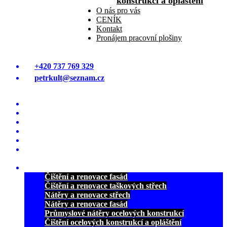
konstrukcí a opláštění
O nás pro vás
CENÍK
Kontakt
Pronájem pracovní plošiny
+420 737 769 329
petrkult@seznam.cz
Úvodná stránka
ČIŠTĚNÍ A MYTÍ FASÁD
ČIŠTĚNÍ STŘECH OD MECHU
NÁTĚRY A RENOVACE STŘECH
NÁTĚRY A RENOVACE FASÁD
PRŮMYSLOVÉ NÁTĚRY OCELOVÝCH
KONSTRUKCÍ
REFERENCE
Čištění a renovace fasád
Čištění a renovace taškových střech
Nátěry a renovace střech
Nátěry a renovace fasád
Průmyslové nátěry ocelových konstrukcí
Čištění ocelových konstrukcí a opláštění