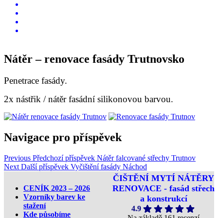
O nás pro vás
CENÍK
Kontakt
Pronájem pracovní plošiny
Nátěr – renovace fasády Trutnovsko
Penetrace fasády.
2x nástřik / nátěr fasádní silikonovou barvou.
Navigace pro příspěvek
Previous
Předchozí příspěvek
Nátěr falcované střechy Trutnov
Next
Další příspěvek
Vyčištění fasády Náchod
ČIŠTĚNÍ MYTÍ NÁTĚRY
RENOVACE - fasád střech
CENÍK 2023 – 2026
Vzorníky barev ke
a konstrukcí
stažení
4.9
Kde působíme
Na základě 161 recenzí