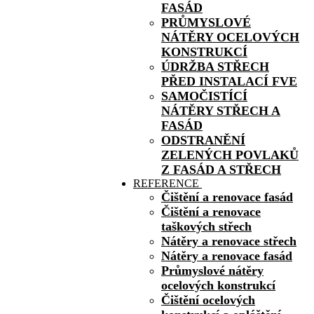
FASÁD
PRŮMYSLOVÉ
NÁTĚRY OCELOVÝCH
KONSTRUKCÍ
ÚDRŽBA STŘECH
PŘED INSTALACÍ FVE
SAMOČISTÍCÍ
NÁTĚRY STŘECH A
FASÁD
ODSTRANĚNÍ
ZELENÝCH POVLAKŮ
Z FASÁD A STŘECH
REFERENCE
Čištění a renovace fasád
Čištění a renovace
taškových střech
Nátěry a renovace střech
Nátěry a renovace fasád
Průmyslové nátěry
ocelových konstrukcí
Čištění ocelových