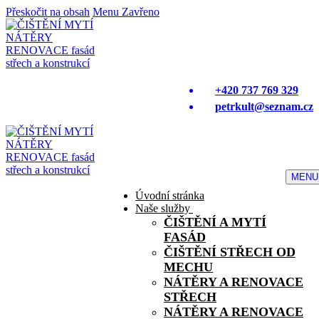
Přeskočit na obsah
Menu
Zavřeno
+420 737 769 329
petrkult@seznam.cz
MENU
Úvodní stránka
Naše služby
ČIŠTĚNÍ A MYTÍ
FASÁD
ČIŠTĚNÍ STŘECH OD
MECHU
NÁTĚRY A RENOVACE
STŘECH
NÁTĚRY A RENOVACE